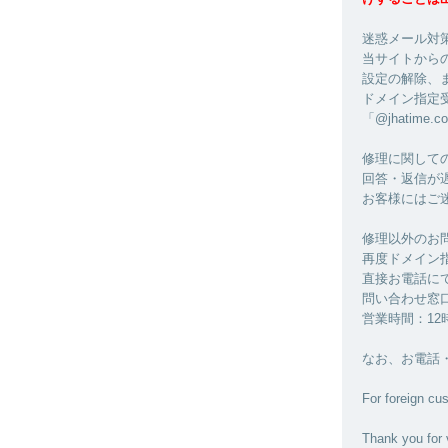
迷惑メール対
当サイトから
設定の解除、
ドメイン指定
「@jhatime.
修理に関して
回答・返信が
お客様にはご
修理以外のお
再度ドメイン
直接お電話に
問い合わせ窓口：0
営業時間：12
なお、お電話
For foreign cu
Thank you for 