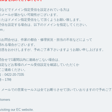
策などでドメイン指定受信を設定されている方は
のメールが届かない可能性がございます。
またはドメイン指定受信をして頂くようお願い致します。
受信を設定する場合は、以下のドメインを指定してください。
com」
のお問合せは、作家の都合・修理状況・担当の不在などによって
遅れる場合がございます。
迷惑をおかけしますが、予めご了承下さいますようお願い申し上げます。
問合せで1週間以内に連絡がこない場合は、
指定などお客様のメール受信設定を確認していただくか
てご連絡ください。
422-20-7335
時～17時
・メールでの営業セールスは全てお断りさせて頂いていおりますので予めご了
stomers
visiting our EC website.