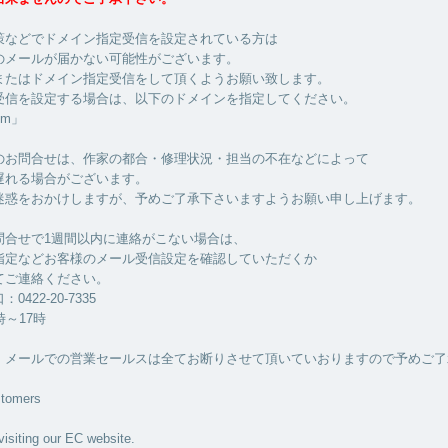
策などでドメイン指定受信を設定されている方は
のメールが届かない可能性がございます。
またはドメイン指定受信をして頂くようお願い致します。
受信を設定する場合は、以下のドメインを指定してください。
com」
のお問合せは、作家の都合・修理状況・担当の不在などによって
遅れる場合がございます。
迷惑をおかけしますが、予めご了承下さいますようお願い申し上げます。
問合せで1週間以内に連絡がこない場合は、
指定などお客様のメール受信設定を確認していただくか
てご連絡ください。
422-20-7335
時～17時
・メールでの営業セールスは全てお断りさせて頂いていおりますので予めご了
stomers
visiting our EC website.