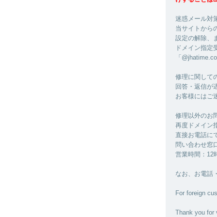
迷惑メール対
当サイトから
設定の解除、
ドメイン指定
「@jhatime.
修理に関して
回答・返信が
お客様にはご
修理以外のお
再度ドメイン
直接お電話に
問い合わせ窓口：0
営業時間：12
なお、お電話
For foreign cu
Thank you for 